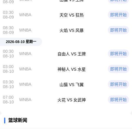
08-09
03:30
WNBA
即将开始
天空 VS 狂热
08-09
08:30
WNBA
即将开始
火焰 VS 风暴
08-09
2026-08-10 星期一
00:30
WNBA
即将开始
自由人 VS 王牌
08-10
03:00
WNBA
即将开始
神秘人 VS 水星
08-10
03:30
WNBA
即将开始
山猫 VS 飞翼
08-10
07:00
WNBA
即将开始
火花 VS 女武神
08-10
篮球新闻