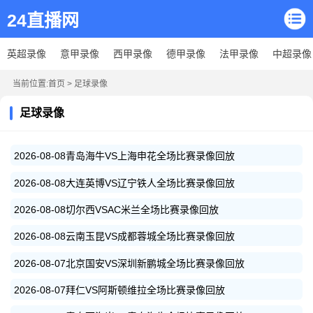
24直播网
英超录像
意甲录像
西甲录像
德甲录像
法甲录像
中超录像
当前位置:
首页
>
足球录像
足球录像
2026-08-08青岛海牛VS上海申花全场比赛录像回放
2026-08-08大连英博VS辽宁铁人全场比赛录像回放
2026-08-08切尔西VSAC米兰全场比赛录像回放
2026-08-08云南玉昆VS成都蓉城全场比赛录像回放
2026-08-07北京国安VS深圳新鹏城全场比赛录像回放
2026-08-07拜仁VS阿斯顿维拉全场比赛录像回放