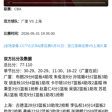
联赛：
CBA
双方球队：
广厦 VS 上海
比赛时间：
2026-05-31 19:35:00
[全场录像-CCTV] [CBA]季后赛5月31日：浙江浙商证券VS上海久事
双方比分及数据
总比分：77-110
单节比分：30-29、20-29、11-30、16-22（广厦在前）
广厦：布朗29分6篮板4助攻 朱俊龙8分 孙铭徽4分2篮板3助
攻 胡金秋10分4篮板1助攻 卡尔顿10分7篮板4助攻2盖帽 林
秉圣3分1篮板1抢断 赵嘉仁4分1篮板 吴骁2篮板1助攻 苏若
禹1篮板 塔克9分1篮板1助攻1抢断
上海：古德温28分3篮板10助攻2抢断 李弘权14分14篮板2
助攻2抢断 弗格22分2篮板3助攻1抢断 张镇麟23分9篮板6助