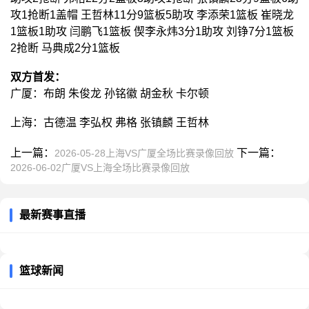
攻1抢断1盖帽 王哲林11分9篮板5助攻 李添荣1篮板 崔晓龙
1篮板1助攻 闫鹏飞1篮板 偰李永炜3分1助攻 刘铮7分1篮板
2抢断 马典成2分1篮板
双方首发：
广厦：布朗 朱俊龙 孙铭徽 胡金秋 卡尔顿
上海：古德温 李弘权 弗格 张镇麟 王哲林
上一篇：
下一篇：
2026-05-28上海VS广厦全场比赛录像回放
2026-06-02广厦VS上海全场比赛录像回放
最新赛事直播
篮球新闻