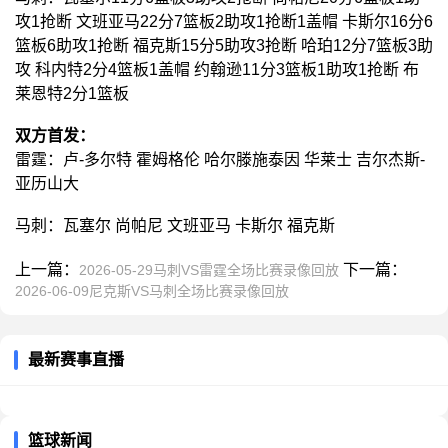
攻1抢断 文班亚马22分7篮板2助攻1抢断1盖帽 卡斯尔16分6
篮板6助攻1抢断 福克斯15分5助攻3抢断 哈珀12分7篮板3助
攻 科内特2分4篮板1盖帽 约翰逊11分3篮板1助攻1抢断 布
莱恩特2分1篮板
双方首发：
雷霆：卢-多尔特 霍姆格伦 哈尔滕施泰因 华莱士 吉尔杰斯-
亚历山大
马刺：瓦塞尔 尚帕尼 文班亚马 卡斯尔 福克斯
上一篇：
下一篇：
2026-05-29马刺VS雷霆全场比赛录像回放
2026-06-09尼克斯VS马刺全场比赛录像回放
最新赛事直播
篮球新闻