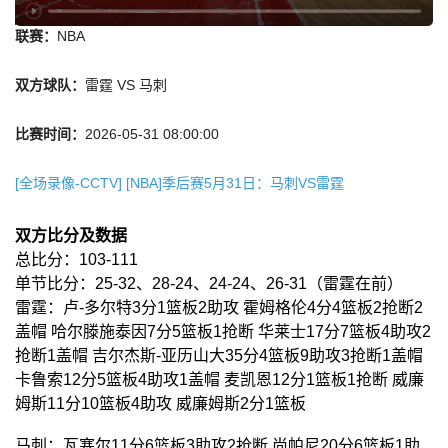
联赛：
NBA
双方球队：
雷霆 VS 马刺
比赛时间：
2026-05-31 08:00:00
[全场录像-CCTV] [NBA]季后赛5月31日：马刺VS雷霆
双方比分及数据
总比分：103-111
单节比分：25-32、28-24、24-24、26-31（雷霆在前）
雷霆：卢-多尔特3分1篮板2助攻 霍姆格伦4分4篮板2抢断2
盖帽 哈尔滕施泰因7分5篮板1抢断 华莱士17分7篮板4助攻2
抢断1盖帽 吉尔杰斯-亚历山大35分4篮板9助攻3抢断1盖帽
卡鲁索12分5篮板4助攻1盖帽 麦凯恩12分1篮板1抢断 威廉
姆斯11分10篮板4助攻 威廉姆斯2分1篮板
马刺：瓦塞尔11分6篮板3助攻2抢断 尚帕尼20分6篮板1助