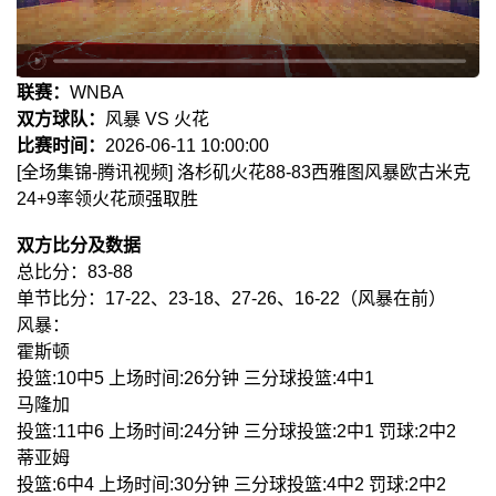
联赛：
WNBA
双方球队：
风暴 VS 火花
比赛时间：
2026-06-11 10:00:00
[全场集锦-腾讯视频] 洛杉矶火花88-83西雅图风暴欧古米克
24+9率领火花顽强取胜
双方比分及数据
总比分：83-88
单节比分：17-22、23-18、27-26、16-22（风暴在前）
风暴：
霍斯顿
投篮:10中5 上场时间:26分钟 三分球投篮:4中1
马隆加
投篮:11中6 上场时间:24分钟 三分球投篮:2中1 罚球:2中2
蒂亚姆
投篮:6中4 上场时间:30分钟 三分球投篮:4中2 罚球:2中2