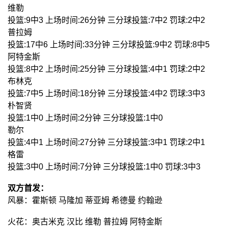
维勒
投篮:9中3 上场时间:26分钟 三分球投篮:7中2 罚球:2中2
普拉姆
投篮:17中6 上场时间:33分钟 三分球投篮:9中2 罚球:8中5
阿特金斯
投篮:8中2 上场时间:25分钟 三分球投篮:4中1 罚球:2中2
布林克
投篮:7中5 上场时间:18分钟 三分球投篮:4中2 罚球:3中3
朴智贤
投篮:1中0 上场时间:2分钟 三分球投篮:1中0
勒尔
投篮:4中1 上场时间:27分钟 三分球投篮:3中1 罚球:2中1
格雷
投篮:3中0 上场时间:7分钟 三分球投篮:1中0 罚球:3中3
双方首发：
风暴：霍斯顿 马隆加 蒂亚姆 希德曼 约翰逊
火花：奥古米克 汉比 维勒 普拉姆 阿特金斯